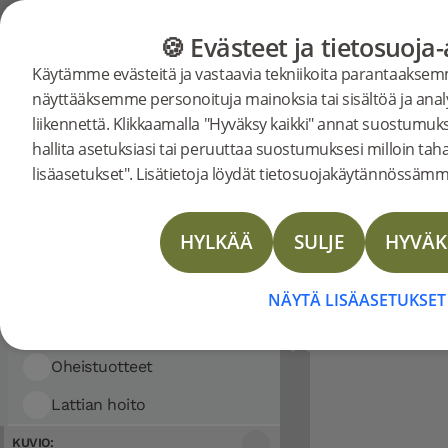
Näyttää 3 hakutul
ERI LATTIAT
LATTIAOPAS
TUOTTEET
🍪 Evästeet ja tietosuoja
FILTTERI
Käytämme evästeitä ja vastaavia tekniikoita parantaakse
Lajittelukriteerit:
näyttääksemme personoituja mainoksia tai sisältöä ja an
Lattiat
KATEGORIA:
Nadura-l
liikennettä. Klikkaamalla "Hyväksy kaikki" annat suostumuks
Lattiat
Nadura-laatat
hallita asetuksiasi tai peruuttaa suostumuksesi milloin tah
lisäasetukset". Lisätietoja löydät tietosuojakäytännössämm
Lattiat
HUIPPUTEKNINEN PUUL
Woodura Lankkulattiat
RIKKOO PERINT
HYLKÄÄ
SULJE
HYVÄK
Woodura Kalanruotolattiat
Patentoidulla tekniikalla valmistetuissa
Nadura-laatat
Tiles -laatoissa on kaunis pinta ja ne ov
NÄYTÄ LISÄASETUKSET
Nämä innovatiiviset laatat ovat älykäs 
Vinyl Planks
valinta nykyaikaisiin koteihin ja
Oheistuotteet
Lattian hoito
Työkalut
LUE LISÄÄ
T-listat
Puhdistus
KUVIO: