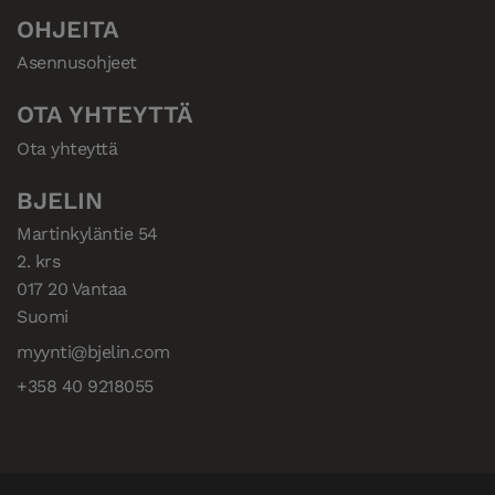
OHJEITA
Asennusohjeet
OTA YHTEYTTÄ
Ota yhteyttä
BJELIN
Martinkyläntie 54

2. krs

017 20 Vantaa

Suomi
myynti@bjelin.com
+358 40 9218055