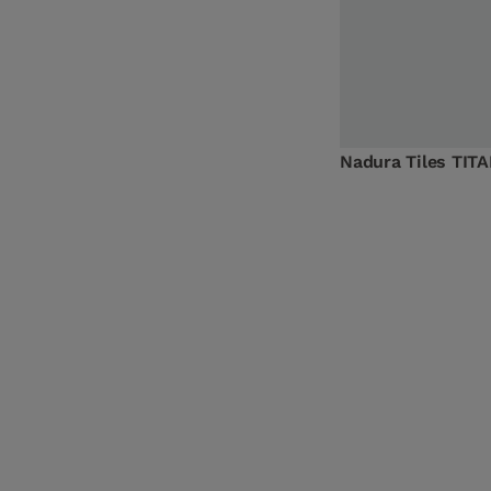
Light natural
1
(
1
)
Medium smoked
1
(
1
)
Hard smoked
1
(
1
)
Nadura Tiles TIT