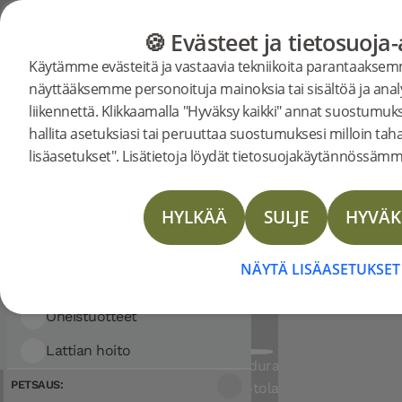
Näyttää 133 hakut
FILTTERI
ERI LATTIAT
LATTIAOPAS
TUOTTEET
🍪 Evästeet ja tietosuoja
Käytämme evästeitä ja vastaavia tekniikoita parantaakse
Lajittelukriteerit:
näyttääksemme personoituja mainoksia tai sisältöä ja an
KATEGORIA:
Lattia
Lattiat
liikennettä. Klikkaamalla "Hyväksy kaikki" annat suostumuks
hallita asetuksiasi tai peruuttaa suostumuksesi milloin tah
Lattiat
lisäasetukset". Lisätietoja löydät tietosuojakäytännössämm
Woodura Lankkulattiat
BJELININ LAADUKKAA
HYLKÄÄ
SULJE
HYVÄK
Woodura Kalanruotolattiat
Bjelin tarjoaa innovatiivisia lattioi
designvaihtoehtoja. Valitse lattiasi kestäv
Nadura-laatat
kuvioisista lukkoponttilattioistamme. Meill
NÄYTÄ LISÄASETUKSET
Vinyl Planks
seuraavaan projektiisi olivat sitten tyylis
tahansa.
Oheistuotteet
Lattian hoito
Työkalut
Woodura
Woodura
Nadura-
T-listat
Puhdistus
PETSAUS:
Lankkulattiat
Kalanruotolattiat
laatat