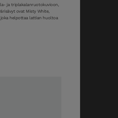
la- ja triplakalanruotokuvioon,
värisävyt ovat Misty White,
joka helpottaa lattian huoltoa