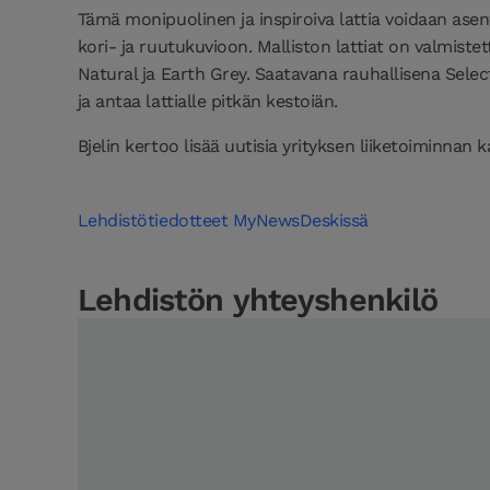
Tämä monipuolinen ja inspiroiva lattia voidaan asent
kori- ja ruutukuvioon. Malliston lattiat on valmiste
Natural ja Earth Grey. Saatavana rauhallisena Sele
ja antaa lattialle pitkän kestoiän.
Bjelin kertoo lisää uutisia yrityksen liiketoiminnan 
Lehdistötiedotteet MyNewsDeskissä
Lehdistön yhteyshenkilö