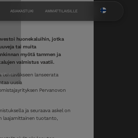
ASIAKASTUKI
AMMATTILAISILLE
nvestoi huonekaluihin, jotka
uuveja tai muita
 hankinnan myötä tammen ja
alujen valmistus vaatii.
ervanovon
aa tehtäväkseen lanseerata
htaa uusia
 omistajayrityksen Pervanovon
istuksella ja seuraava askel on
n laajamittainen tuotanto,