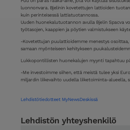
Puu on paras raaka-aine, jota voi käyttää sisustuk
luonnonvara. Bjelinin kovetettujen lattioiden tuo
kuin perinteisessä lattiatuotannossa.
Uuden huonekalutuotannon avulla Bjelin Spacva vo
työtasojen, kaappien ja pöytien valmistukseen käyt
-Kovetettujan puulattioidemme menestys osoittaa, e
samaan myönteiseen kehitykseen puukalusteidemme 
Lukkopontillisten huonekalujen myynti tapahtuu 
-Me investoimme siihen, että meistä tulee yksi Eu
miljardin liikevaihto uudella liiketoiminta-alueella
Lehdistötiedotteet MyNewsDeskissä
Lehdistön yhteyshenkilö