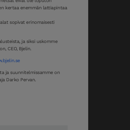
metsät eivät ole loputon
nen kertaa enemmän lattiapintaa
lat sopivat erinomaisesti
lusteista, ja siksi uskomme
, CEO, Bjelin.
.bjelin.se
ista ja suunnitelmissamme on
taja Darko Pervan.