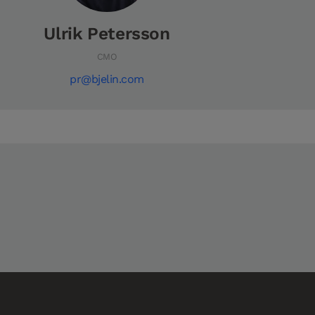
Ulrik Petersson
CMO
pr@bjelin.com