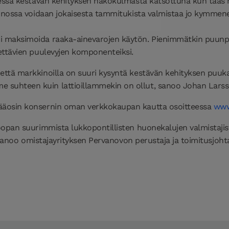
sessa kestävän kehityksen näkökulmasta katsottuna kun taas 
tannossa voidaan jokaisesta tammitukista valmistaa jo kymme
i maksimoida raaka-ainevarojen käytön. Pienimmätkin puunpa
ettävien puulevyjen komponenteiksi.
ttä markkinoilla on suuri kysyntä kestävän kehityksen puuka
suhteen kuin lattioillammekin on ollut, sanoo Johan Larsson
pääosin konsernin oman verkkokaupan kautta osoitteessa
www
roopan suurimmista lukkopontillisten huonekalujen valmistaj
, sanoo omistajayrityksen Pervanovon perustaja ja toimitusjoh